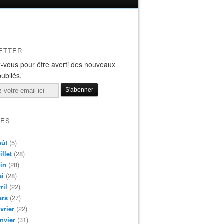
ETTER
-vous pour être averti des nouveaux
publiés.
VES
oût
(5)
illet
(28)
in
(28)
ai
(28)
ril
(22)
ars
(27)
vrier
(22)
nvier
(31)