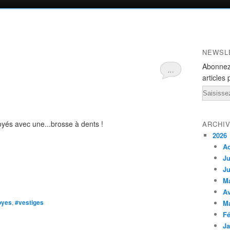
NEWSL
Abonnez
…
articles 
Email
oyés avec une...brosse à dents !
ARCHI
2026
A
Ju
Ju
M
Av
oyes
,
#vestiges
M
Fé
Ja