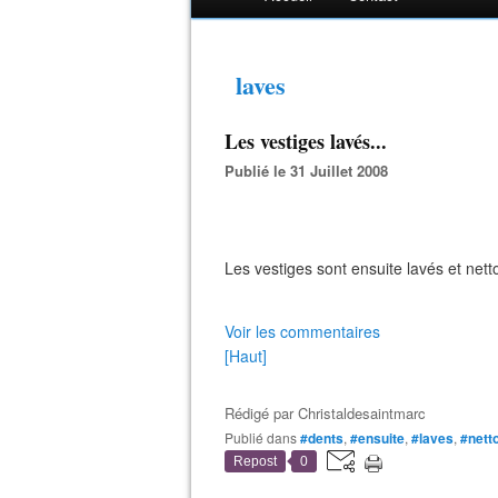
laves
Les vestiges lavés...
Publié le 31 Juillet 2008
Les vestiges sont ensuite lavés et nett
Voir les commentaires
[Haut]
Rédigé par
Christaldesaintmarc
Publié dans
#dents
,
#ensuite
,
#laves
,
#nett
Repost
0