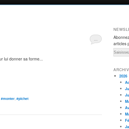
NEWSL
Abonnez
…
articles 
Email
ur lui donner sa forme...
ARCHI
2026
A
Ju
Ju
,
#monter
,
#pichet
M
Av
M
Fé
Ja