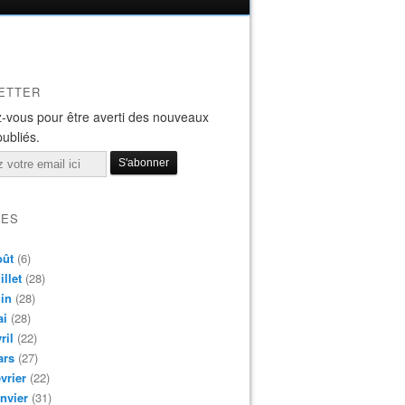
ETTER
-vous pour être averti des nouveaux
publiés.
VES
oût
(6)
illet
(28)
in
(28)
ai
(28)
ril
(22)
ars
(27)
vrier
(22)
nvier
(31)