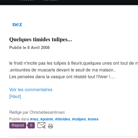
nez
Quelques timides tulipes...
Publié le 8 Avril 2008
le froid n'incite pas les tulipes à fleurir,quelques unes ont tout d
,entourées de muscaris devant le seuil de ma maison..
Les pensées dans la vasque ont résisté tout l'hiver !....
Voir les commentaires
[Haut]
Rédigé par
Christaldesaintmarc
Publié dans
#nez
,
#pointe
,
#timides
,
#tulipes
,
#unes
Repost
0