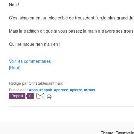
Non !
C'est simplement un bloc criblé de trous,dont l'un,le plus grand ,l
Mais la tradition dit que si vous passez la main à travers ses trou
Qui ne risque rien n'a rien !
Voir les commentaires
[Haut]
Rédigé par
Christaldesaintmarc
Publié dans
#bon
,
#espoir
,
#percee
,
#pierre
,
#trous
Repost
0
Theme: Twentyel