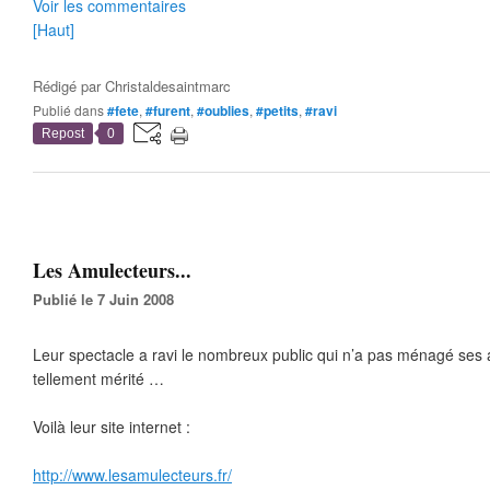
Voir les commentaires
[Haut]
Rédigé par
Christaldesaintmarc
Publié dans
#fete
,
#furent
,
#oublies
,
#petits
,
#ravi
Repost
0
Les Amulecteurs...
Publié le 7 Juin 2008
Leur spectacle a ravi le nombreux public qui n’a pas ménagé ses 
tellement mérité …
Voilà leur site internet :
http://www.lesamulecteurs.fr/