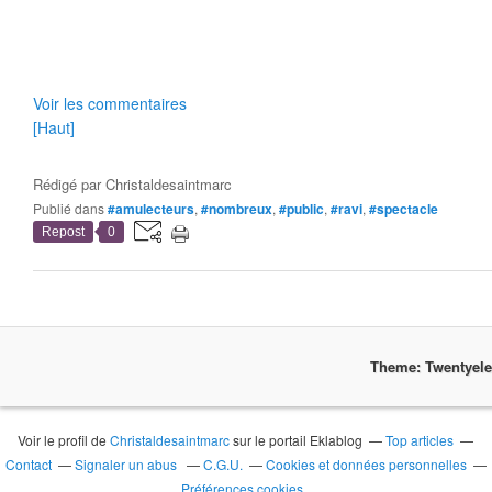
Voir les commentaires
[Haut]
Rédigé par
Christaldesaintmarc
Publié dans
#amulecteurs
,
#nombreux
,
#public
,
#ravi
,
#spectacle
Repost
0
Theme: Twentyel
Voir le profil de
Christaldesaintmarc
sur le portail Eklablog
Top articles
Contact
Signaler un abus
C.G.U.
Cookies et données personnelles
Préférences cookies