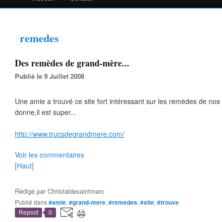
remedes
Des remèdes de grand-mère...
Publié le 9 Juillet 2008
Une amie a trouvé ce site fort intéressant sur les remèdes de nos
donne,il est super...
http://www.trucsdegrandmere.com/
Voir les commentaires
[Haut]
Rédigé par
Christaldesaintmarc
Publié dans
#amie
,
#grand-mere
,
#remedes
,
#site
,
#trouve
Repost
0