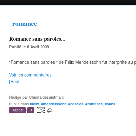
romance
Romance sans paroles...
Publié le 6 Avril 2009
"Romance sans paroles " de Félix Mendelssohn fut interprété au p
Voir les commentaires
[Haut]
Rédigé par
Christaldesaintmarc
Publié dans
#felix
,
#mendelssohn
,
#paroles
,
#romance
,
#sans
Repost
0