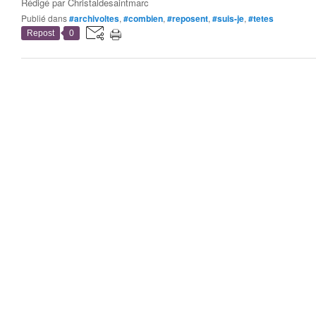
Rédigé par
Christaldesaintmarc
Publié dans
#archivoltes
,
#combien
,
#reposent
,
#suis-je
,
#tetes
Repost
0