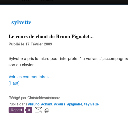
sylvette
Le cours de chant de Bruno Pignalet...
Publié le 17 Février 2009
Sylvette a pris le micro pour interpréter "tu verras...",accompagné
son du clavier..
Voir les commentaires
[Haut]
Rédigé par
Christaldesaintmarc
Publié dans
#bruno
,
#chant
,
#cours
,
#pignalet
,
#sylvette
Repost
0