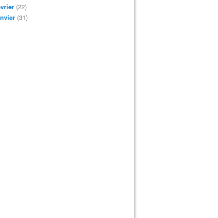
vrier
(22)
nvier
(31)