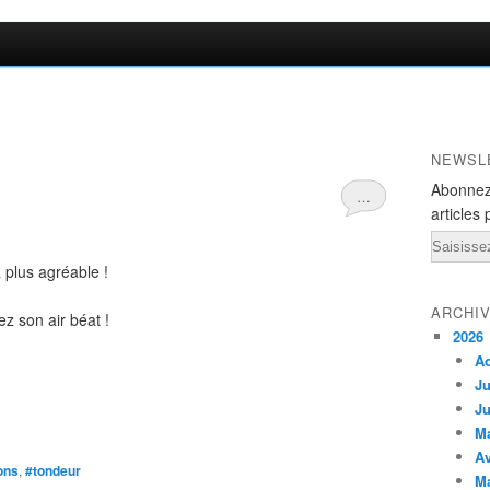
NEWSL
Abonnez
…
articles 
Email
a plus agréable !
ARCHI
ez son air béat !
2026
A
Ju
Ju
M
Av
ons
,
#tondeur
M