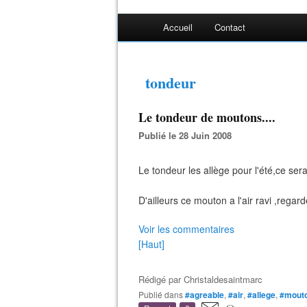
Accueil
Contact
tondeur
Le tondeur de moutons....
Publié le 28 Juin 2008
Le tondeur les allège pour l'été,ce ser
D'ailleurs ce mouton a l'air ravi ,regard
Voir les commentaires
[Haut]
Rédigé par
Christaldesaintmarc
Publié dans
#agreable
,
#air
,
#allege
,
#mout