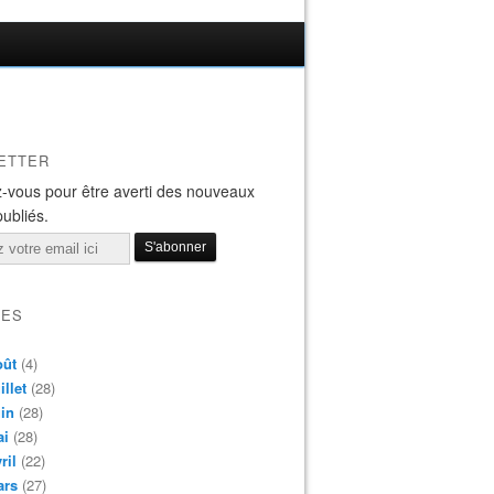
ETTER
-vous pour être averti des nouveaux
publiés.
VES
oût
(4)
illet
(28)
in
(28)
ai
(28)
ril
(22)
ars
(27)