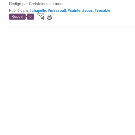
Rédigé par
Christaldesaintmarc
Publié dans
#chapelle
,
#massoult
,
#sainte
,
#sous
,
#vocable
Repost
0