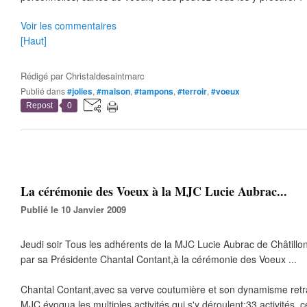
Voir les commentaires
[Haut]
Rédigé par
Christaldesaintmarc
Publié dans
#jolies
,
#maison
,
#tampons
,
#terroir
,
#voeux
Repost
0
La cérémonie des Voeux à la MJC Lucie Aubrac...
Publié le 10 Janvier 2009
Jeudi soir Tous les adhérents de la MJC Lucie Aubrac de Châtillon
par sa Présidente Chantal Contant,à la cérémonie des Voeux ...
Chantal Contant,avec sa verve coutumière et son dynamisme retraç
MJC,évoqua les multiples activités qui s'y déroulent:33 activités ,ce