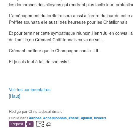
les démarches des citoyens,qui rendront plus facile leur protection
L'aménagement du territoire sera aussi à l'ordre du jour de cette
Préfète souhaita elle aussi très heureuse pour les Châtillonnais.
Et pour terminer cette sympathique réunion,Henri Julien convia l'a
de l'amitié,du Crémant Châtillonnais ça va de soi..
Crémant meilleur que le Champagne confia -t-il..
Et je suis tout à fait de son avis !
Voir les commentaires
[Haut]
Rédigé par
Christaldesaintmarc
Publié dans
#annee
,
#chatillonnais
,
#henri
,
#julien
,
#voeux
Repost
0