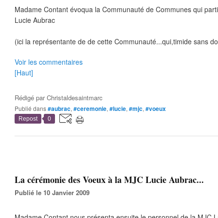
Madame Contant évoqua la Communauté de Communes qui partici
Lucie Aubrac
(ici la représentante de de cette Communauté...qui,timide sans dout
Voir les commentaires
[Haut]
Rédigé par
Christaldesaintmarc
Publié dans
#aubrac
,
#ceremonie
,
#lucie
,
#mjc
,
#voeux
Repost
0
La cérémonie des Voeux à la MJC Lucie Aubrac...
Publié le 10 Janvier 2009
Madame Contant nous présenta ensuite le personnel de la MJC Lu