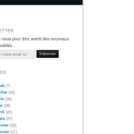
ETTER
-vous pour être averti des nouveaux
publiés.
VES
oût
(7)
illet
(28)
in
(28)
ai
(28)
ril
(22)
ars
(27)
vrier
(22)
nvier
(31)