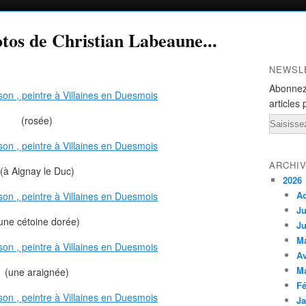
otos de Christian Labeaune...
NEWSL
Abonnez
articles 
(rosée)
Email
ARCHI
(à Aignay le Duc)
2026
A
Ju
une cétoine dorée)
Ju
M
Av
M
(une araignée)
Fé
Ja