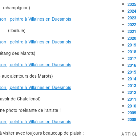
2025
(champignon)
2024
2023
2022
(libellule)
2021
2020
2019
2018
(étang des Marots)
2017
2016
2015
s aux alentours des Marots)
2014
2013
2012
 lavoir de Chatellenot)
2011
2010
une photo "délirante de l'artiste !
2009
2008
à visiter avec toujours beaucoup de plaisir :
ARTIC