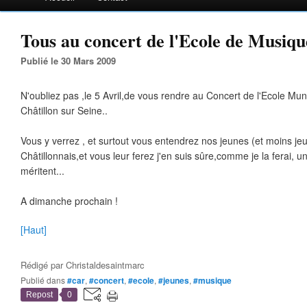
Tous au concert de l'Ecole de Musiqu
Publié le 30 Mars 2009
N'oubliez pas ,le 5 Avril,de vous rendre au Concert de l'Ecole Mu
Châtillon sur Seine..
Vous y verrez , et surtout vous entendrez nos jeunes (et moins je
Châtillonnais,et vous leur ferez j'en suis sûre,comme je la ferai, u
méritent...
A dimanche prochain !
[Haut]
Rédigé par
Christaldesaintmarc
Publié dans
#car
,
#concert
,
#ecole
,
#jeunes
,
#musique
Repost
0