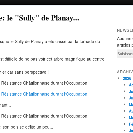
 le "Sully" de Planay...
NEWSL
Abonnez
uisque le Sully de Planay a été cassé par la tornade du
articles 
Email
est difficile de ne pas voir cet arbre magnifique au centre
ier car sans perspective !
ARCHI
2026
A
Ju
Ju
M
ant...
Av
M
Fé
 son bois se délite un peu...
Ja