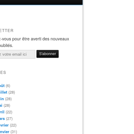
ETTER
-vous pour être averti des nouveaux
publiés.
VES
oût
(6)
illet
(28)
in
(28)
ai
(28)
ril
(22)
ars
(27)
vrier
(22)
nvier
(31)