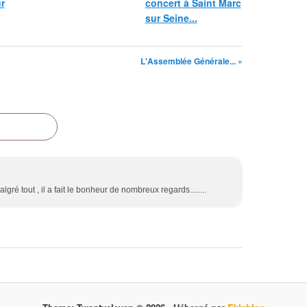
r
concert à Saint Marc
sur Seine...
L'Assemblée Générale... »
Malgré tout , il a fait le bonheur de nombreux regards........