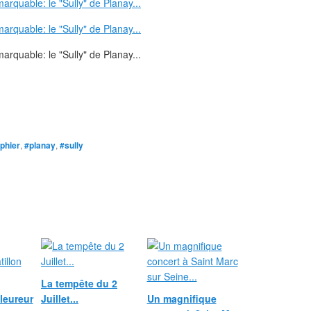
phier
,
#planay
,
#sully
La tempête du 2
leureur
Juillet...
Un magnifique