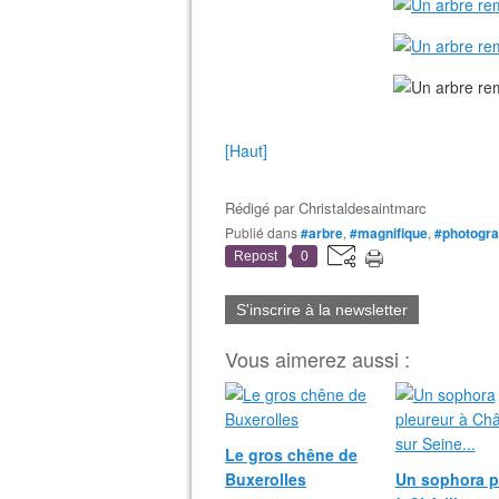
[Haut]
Rédigé par
Christaldesaintmarc
Publié dans
#arbre
,
#magnifique
,
#photogra
Repost
0
S'inscrire à la newsletter
Vous aimerez aussi :
Le gros chêne de
Buxerolles
Un sophora p