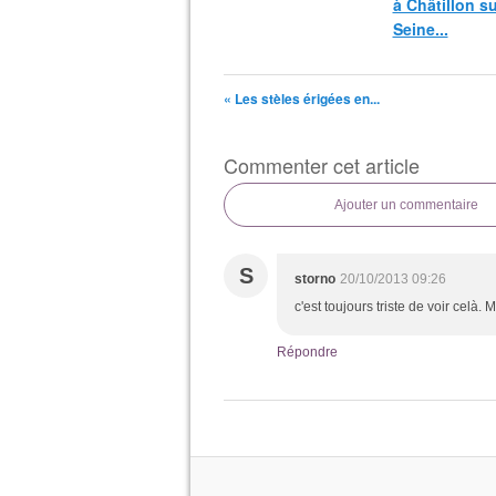
à Châtillon su
Seine...
« Les stèles érigées en...
Commenter cet article
Ajouter un commentaire
S
storno
20/10/2013 09:26
c'est toujours triste de voir celà. 
Répondre