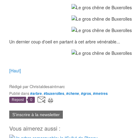
Un dernier coup d'oeil en partant à cet arbre vénérable...
[Haut]
Rédigé par
Christaldesaintmarc
Publié dans
#arbre
,
#buxerolles
,
#chene
,
#gros
,
#metres
Repost
0
S'inscrire à la newsletter
Vous aimerez aussi :