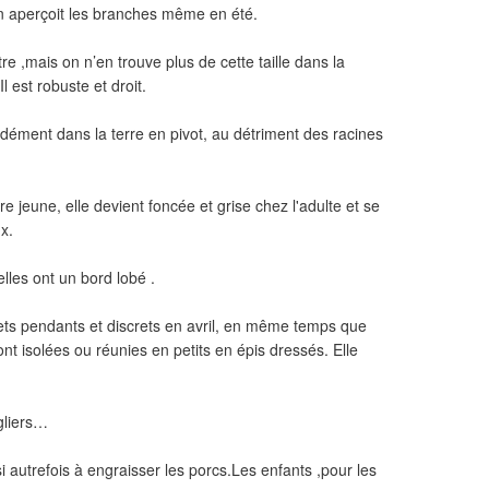
on aperçoit les branches même en été.
e ,mais on n’en trouve plus de cette taille dans la
l est robuste et droit.
dément dans la terre en pivot, au détriment des racines
re jeune, elle devient foncée et grise chez l'adulte et se
x.
elles ont un bord lobé .
ets pendants et discrets en avril, en même temps que
sont isolées ou réunies en petits en épis dressés. Elle
ngliers…
i autrefois à engraisser les porcs.Les enfants ,pour les