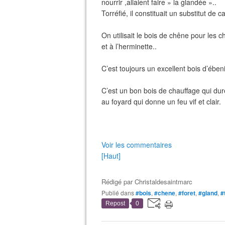
nourrir ,allaient faire » la glandée »..
Torréfié, il constituait un substitut de
On utilisait le bois de chêne pour les c
et à l’herminette..
C’est toujours un excellent bois d’ében
C’est un bon bois de chauffage qui du
au foyard qui donne un feu vif et clair.
Voir les commentaires
[Haut]
Rédigé par
Christaldesaintmarc
Publié dans
#bois
,
#chene
,
#foret
,
#gland
,
#
Repost
0