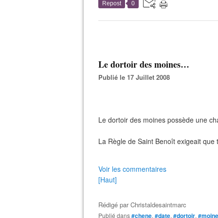
Repost
0
Le dortoir des moines…
Publié le 17 Juillet 2008
Le dortoir des moines possède une ch
La Règle de Saint Benoît exigeait que 
Voir les commentaires
[Haut]
Rédigé par
Christaldesaintmarc
Publié dans
#chene
,
#date
,
#dortoir
,
#moin