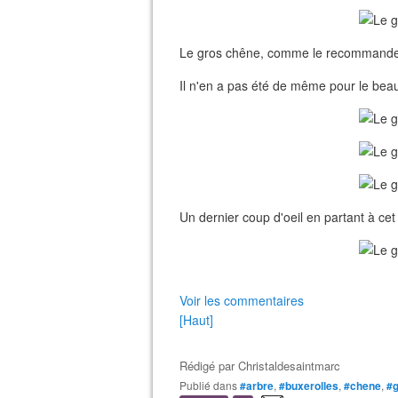
Le gros chêne, comme le recommande l
Il n'en a pas été de même pour le beau 
Un dernier coup d'oeil en partant à cet
Voir les commentaires
[Haut]
Rédigé par
Christaldesaintmarc
Publié dans
#arbre
,
#buxerolles
,
#chene
,
#