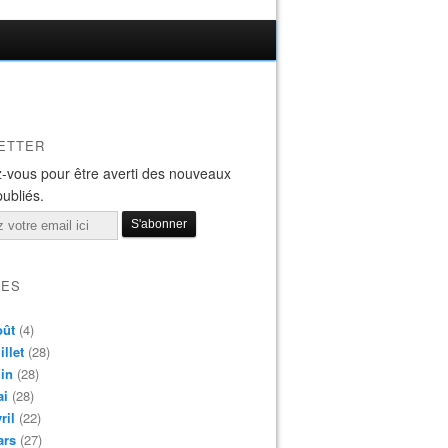
ETTER
-vous pour être averti des nouveaux
publiés.
VES
oût
(4)
illet
(28)
in
(28)
ai
(28)
ril
(22)
ars
(27)