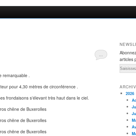
NEWSL
Abonnez
…
articles 
Email
e remarquable .
teur pour 4,30 mètres de circonférence .
ARCHI
2026
ses frondaisons s'élevant très haut dans le ciel.
A
Ju
Ju
M
Av
M