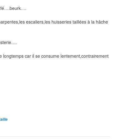
 café….beurk….
harpentes,les escaliers,les huisseries taillées à la hâche
isterie….
re longtemps car il se consume lentement,contrairement
taille