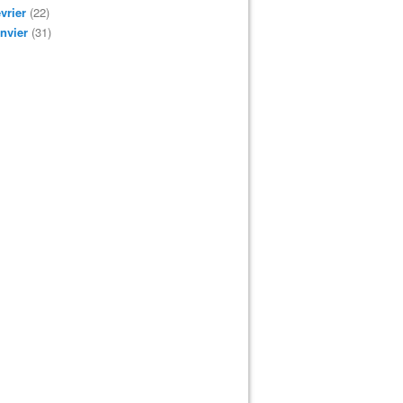
vrier
(22)
nvier
(31)