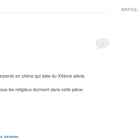
ARTIC
…
arpente en chêne qui date du XVème siècle.
tous les religieux dorment dans cette pièce.
es
,
#xveme