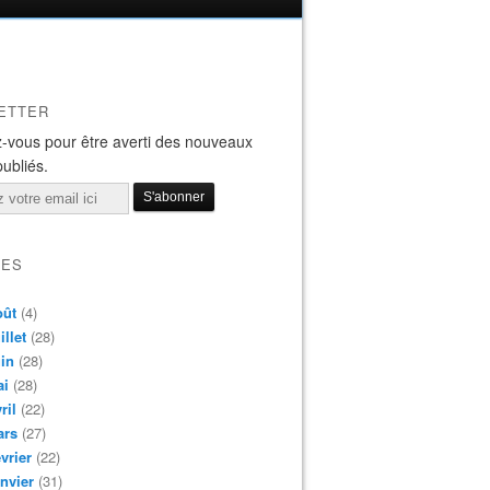
ETTER
-vous pour être averti des nouveaux
publiés.
VES
oût
(4)
illet
(28)
in
(28)
ai
(28)
ril
(22)
ars
(27)
vrier
(22)
nvier
(31)