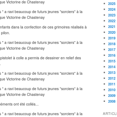
2025
2024
2023
2022
2021
fants dans la confection de ces grimoires réalisés à
2020
 pilon.
2019
2018
2017
2016
istolet à colle a permis de dessiner en relief des
2015
.
2014
2013
2012
2011
2010
2009
2008
éments ont été collés...
ARTIC