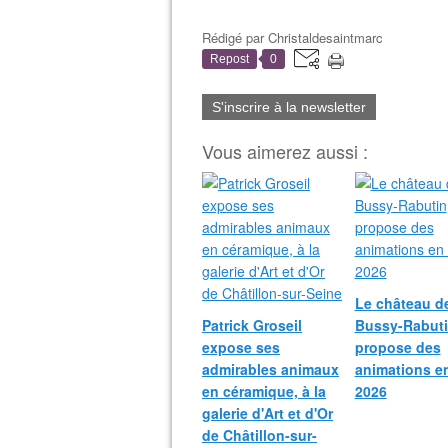
Rédigé par
Christaldesaintmarc
Repost
0
S'inscrire à la newsletter
Vous aimerez aussi :
Le château d
Patrick Groseil
Bussy-Rabut
expose ses
propose des
admirables animaux
animations e
en céramique, à la
2026
galerie d'Art et d'Or
de Châtillon-sur-