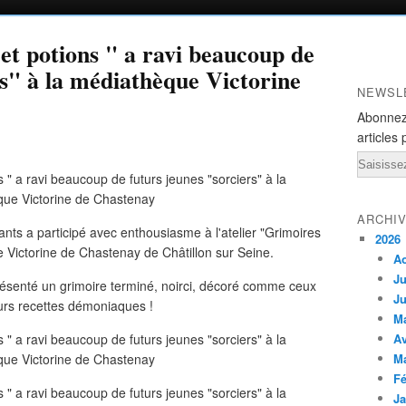
 et potions " a ravi beaucoup de
rs" à la médiathèque Victorine
NEWSL
Abonnez
articles 
Email
ARCHI
ants a participé avec enthousiasme à l'atelier "Grimoires
2026
 Victorine de Chastenay de Châtillon sur Seine.
A
Ju
présenté un grimoire terminé, noirci, décoré comme ceux
Ju
leurs recettes démoniaques !
M
Av
M
Fé
Ja