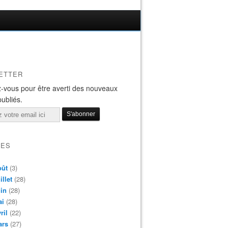
ETTER
-vous pour être averti des nouveaux
publiés.
VES
oût
(3)
illet
(28)
in
(28)
ai
(28)
ril
(22)
ars
(27)