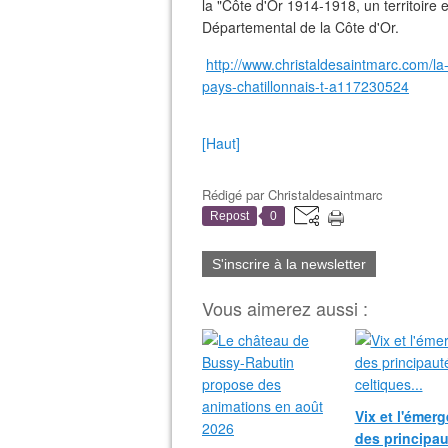
la "Côte d'Or 1914-1918, un territoire 
Départemental de la Côte d'Or.
http://www.christaldesaintmarc.com/
pays-chatillonnais-t-a117230524
[Haut]
Rédigé par
Christaldesaintmarc
Repost
0
S'inscrire à la newsletter
Vous aimerez aussi :
Vix et l'émer
des principau