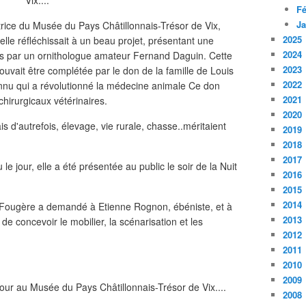
Fé
Ja
ice du Musée du Pays Châtillonnais-Trésor de Vix,
2025
lle réfléchissait à un beau projet, présentant une
2024
sés par un ornithologue amateur Fernand Daguin. Cette
2023
ouvait être complétée par le don de la famille de Louis
2022
onnu qui a révolutionné la médecine animale Ce don
2021
hirurgicaux vétérinaires.
2020
s d'autrefois, élevage, vie rurale, chasse..méritaient
2019
2018
2017
le jour, elle a été présentée au public le soir de la Nuit
2016
2015
2014
cie Fougère a demandé à Etienne Rognon, ébéniste, et à
2013
de concevoir le mobilier, la scénarisation et les
2012
2011
2010
2009
2008