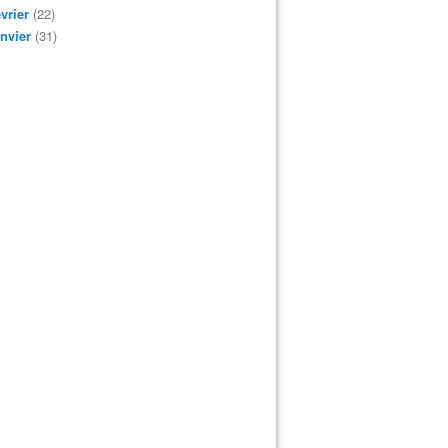
vrier
(22)
nvier
(31)