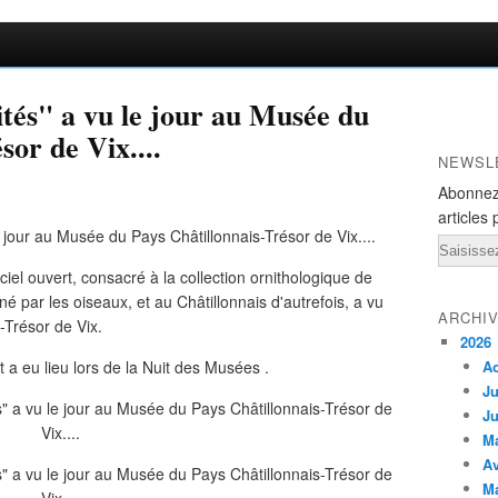
ités" a vu le jour au Musée du
sor de Vix....
NEWSL
Abonnez
articles 
Email
ciel ouvert, consacré à la collection ornithologique de
 par les oiseaux, et au Châtillonnais d'autrefois, a vu
ARCHI
-Trésor de Vix.
2026
 a eu lieu lors de la Nuit des Musées .
A
Ju
Ju
M
Av
M