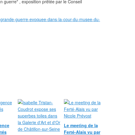
en guerre" , exposition prêtée par le Conseil
la-grande-guerre-evoquee-dans-la-cour-du-musee-du-
gence
Le meeting de la
tés
Ferté-Alais vu par