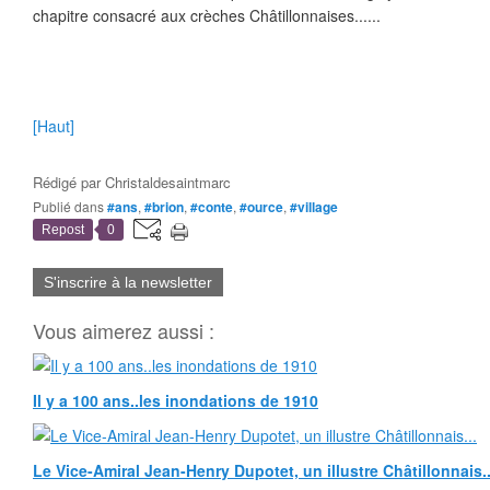
chapitre consacré aux crèches Châtillonnaises......
[Haut]
Rédigé par
Christaldesaintmarc
Publié dans
#ans
,
#brion
,
#conte
,
#ource
,
#village
Repost
0
S'inscrire à la newsletter
Vous aimerez aussi :
Il y a 100 ans..les inondations de 1910
Le Vice-Amiral Jean-Henry Dupotet, un illustre Châtillonnais..