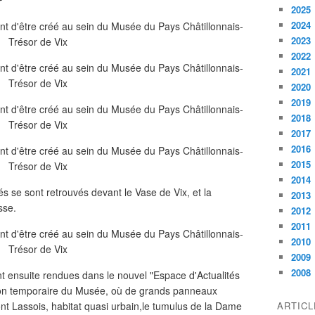
P
2025
2024
2023
2022
2021
2020
2019
2018
2017
2016
2015
2014
ités se sont retrouvés devant le Vase de Vix, et la
2013
sse.
2012
2011
2010
2009
2008
t ensuite rendues dans le nouvel "Espace d'Actualités
ition temporaire du Musée, où de grands panneaux
Mont Lassois, habitat quasi urbain,le tumulus de la Dame
ARTIC