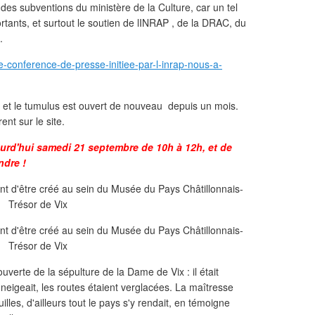
s, des subventions du ministère de la Culture, car un tel
rtants, et surtout le soutien de lINRAP , de la DRAC, du
.
-conference-de-presse-initiee-par-l-inrap-nous-a-
é, et le tumulus est ouvert de nouveau depuis un mois.
nt sur le site.
ourd'hui samedi 21 septembre de 10h à 12h, et de
ndre !
verte de la sépulture de la Dame de Vix : il était
 il neigeait, les routes étaient verglacées. La maîtresse
illes, d'ailleurs tout le pays s'y rendait, en témoigne