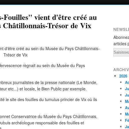
-Fouilles" vient d'être créé au
 Châtillonnais-Trésor de Vix
NEWSL
Abonnez
articles 
Email
fervescence règnait au sein du Musée du Pays
ARCHI
2026
ombreux journalistes de la presse nationale (Le Monde,
A
ur etc...) et locale, le Bien Public par exemple.
Ju
Ju
té le site des fouilles du tumulus princier de Vix où ils
M
Av
M
net Conservatrice du Musée du Pays Châtillonnais,
Fé
buis archéologue responsable des fouilles et
Ja