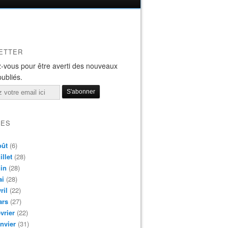
ETTER
-vous pour être averti des nouveaux
publiés.
VES
oût
(6)
illet
(28)
in
(28)
ai
(28)
ril
(22)
ars
(27)
vrier
(22)
nvier
(31)