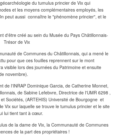
a géoarchéologie du tumulus princier de Vix qui
méthodes et les moyens complémentaires employés, les
On peut aussi connaître le "phénomène princier", et le
munauté de Communes du Châtillonnais, qui a mené le
battu pour que ces fouilles reprennent sur le mont
a visible lors des journées du Patrimoine et ensuite
s de novembre).
ent de l'INRAP Dominique Garcia, de Catherine Monnet,
lonnais, de Sabine Lefebvre, Directrice de l'UMR 6298 ,
re et Sociétés, (ARTEHIS) Université de Bourgogne et
Vix sur laquelle se trouve le tumulus princier et le site
ui lui tient tant à cœur.
umulus de la dame de Vix, la Communauté de Communes
cences de la part des propriétaires !