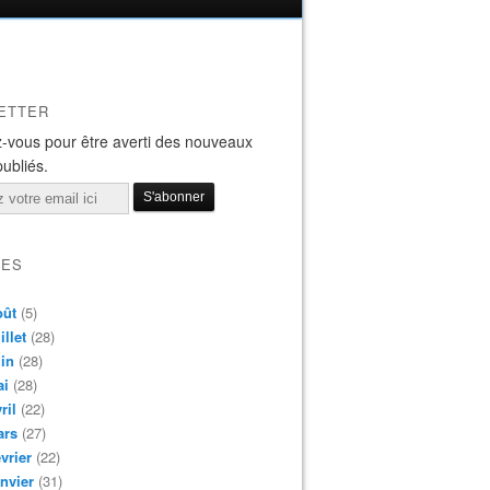
ETTER
-vous pour être averti des nouveaux
publiés.
VES
oût
(5)
illet
(28)
in
(28)
ai
(28)
ril
(22)
ars
(27)
vrier
(22)
nvier
(31)