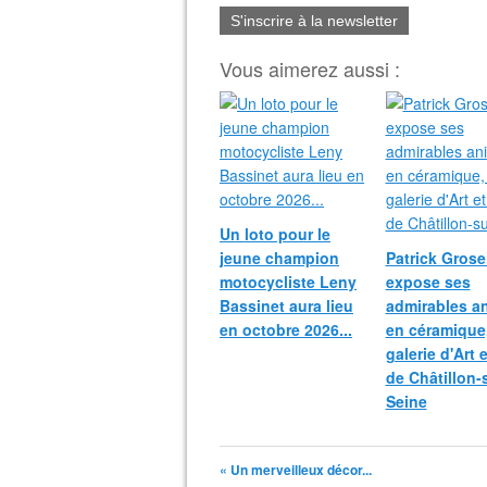
S'inscrire à la newsletter
Vous aimerez aussi :
Un loto pour le
jeune champion
Patrick Grosei
motocycliste Leny
expose ses
Bassinet aura lieu
admirables a
en octobre 2026...
en céramique,
galerie d'Art 
de Châtillon-
Seine
« Un merveilleux décor...