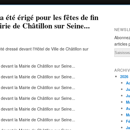
 été érigé pour les fêtes de fin
rie de Châtillon sur Seine...
NEWSL
Abonnez
articles 
é dressé devant l'Hôtel de Ville de Châtillon sur
Email
ARCHI
2026
A
Ju
Ju
M
Av
M
Fé
Ja