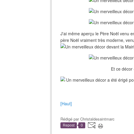
J'ai même aperçu le Père Noël venu en i
père Noël vraiment très moderne, venu 
Et ce décor 
[Haut]
Rédigé par
Christaldesaintmarc
Repost
0