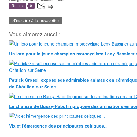
Repost
0
S'inscrire à la newsletter
Vous aimerez aussi :
Un loto pour le jeune champion motocycliste Leny Bassinet au
Patrick Groseil expose ses admirables animaux en céramique, à
de Châtillon-sur-Seine
Le château de Bussy-Rabutin propose des animations en ao
Vix et l'émergence des principautés celtiques...