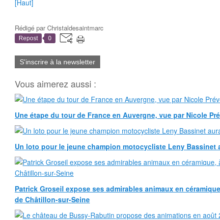
[Haut]
Rédigé par
Christaldesaintmarc
Repost
0
S'inscrire à la newsletter
Vous aimerez aussi :
Une étape du tour de France en Auvergne, vue par Nicole Pr
Un loto pour le jeune champion motocycliste Leny Bassinet au
Patrick Groseil expose ses admirables animaux en céramique, à
de Châtillon-sur-Seine