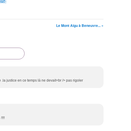
sur-
Le Mont Aigu à Beneuvre... »
ne .la justice en ce temps là ne devait<br /> pas rigoler
!!!!