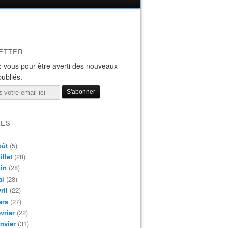
ETTER
-vous pour être averti des nouveaux
publiés.
VES
oût
(5)
illet
(28)
in
(28)
ai
(28)
ril
(22)
ars
(27)
vrier
(22)
nvier
(31)