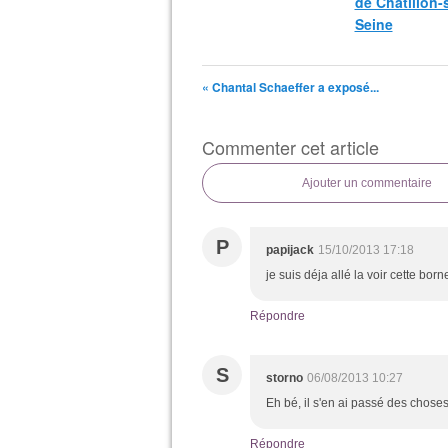
de Châtillon-
Seine
« Chantal Schaeffer a exposé...
Commenter cet article
Ajouter un commentaire
P
papijack
15/10/2013 17:18
je suis déja allé la voir cette bor
Répondre
S
storno
06/08/2013 10:27
Eh bé, il s'en ai passé des choses 
Répondre