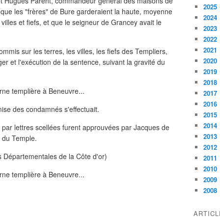
t, et Hugues Parent, commandeur général des maisons de
2025
u que les "frères" de Bure garderaient la haute, moyenne
2024
 villes et fiefs, et que le seigneur de Grancey avait le
2023
2022
2021
mmis sur les terres, les villes, les fiefs des Templiers,
2020
ger et l'exécution de la sentence, suivant la gravité du
2019
2018
2017
2016
emise des condamnés s'effectuait.
2015
2014
 par lettres scellées furent approuvées par Jacques de
2013
e du Temple.
2012
s Départementales de la Côte d'or)
2011
2010
2009
2008
ARTIC