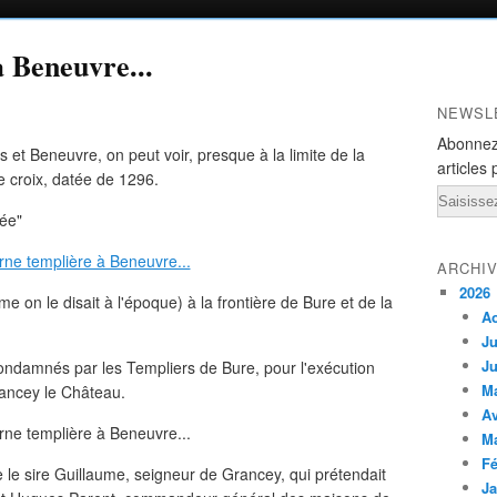
 Beneuvre...
NEWSL
Abonnez
s et Beneuvre, on peut voir, presque à la limite de la
articles 
e croix, datée de 1296.
Email
sée"
ARCHI
2026
e on le disait à l'époque) à la frontière de Bure et de la
A
Ju
Ju
 condamnés par les Templiers de Bure, pour l'exécution
M
ancey le Château.
Av
M
Fé
e le sire Guillaume, seigneur de Grancey, qui prétendait
Ja