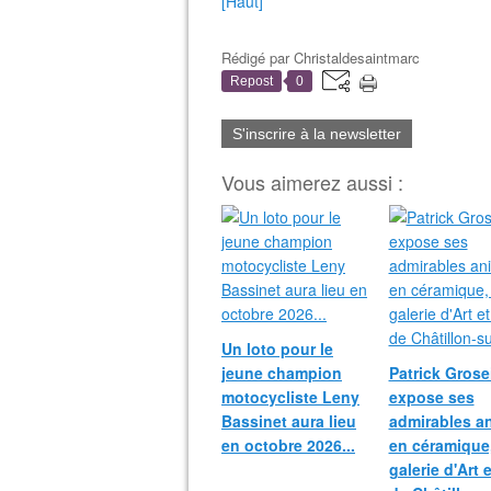
[Haut]
Rédigé par
Christaldesaintmarc
Repost
0
S'inscrire à la newsletter
Vous aimerez aussi :
Un loto pour le
jeune champion
Patrick Grosei
motocycliste Leny
expose ses
Bassinet aura lieu
admirables a
en octobre 2026...
en céramique,
galerie d'Art 