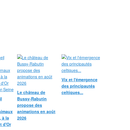
Vix et l'émergence
des principautés
Le château de
celtiques...
l
Bussy-Rabutin
propose des
nimaux
animations en août
 à la
2026
et d'Or