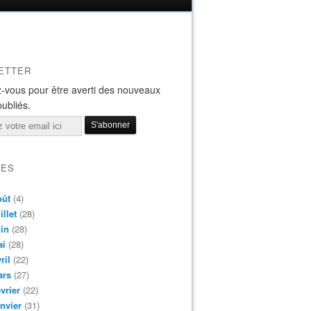
ETTER
-vous pour être averti des nouveaux
publiés.
VES
oût
(4)
illet
(28)
in
(28)
ai
(28)
ril
(22)
ars
(27)
vrier
(22)
nvier
(31)