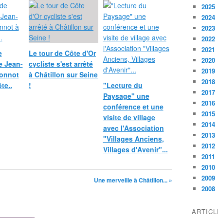
2025
2024
2023
2022
2021
e
Le tour de Côte d'Or
2020
 Jean-
cycliste s'est arrêté
2019
onnot
à Châtillon sur Seine
2018
te..
!
"Lecture du
2017
Paysage" une
2016
conférence et une
2015
visite de village
2014
avec l'Association
2013
"Villages Anciens,
2012
Villages d'Avenir"...
2011
2010
2009
Une merveille à Châtillon... »
2008
ARTIC