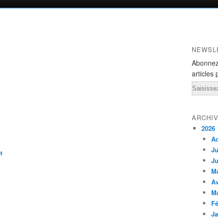
NEWSL
Abonnez
articles 
Email
ARCHI
2026
A
Ju
t
Ju
M
Av
M
Fé
Ja