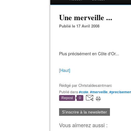
Une merveille ...
Publié le 17 Avril 2008
Plus précisément en Côte d'Or...
[Haut]
Rédigé par
Christaldesaintmarc
Publié dans
#cote
,
#merveille
,
#precisemen
Repost
0
S'inscrire à la newsletter
Vous aimerez aussi :