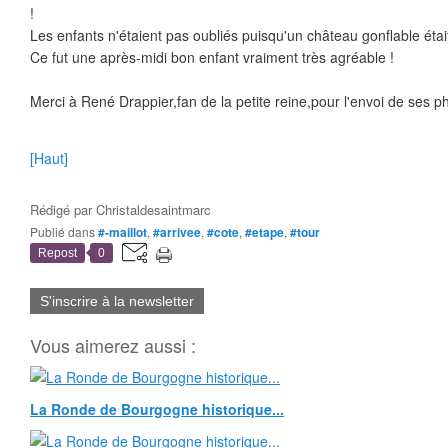
!
Les enfants n'étaient pas oubliés puisqu'un château gonflable était
Ce fut une après-midi bon enfant vraiment très agréable !
Merci à René Drappier,fan de la petite reine,pour l'envoi de ses ph
[Haut]
Rédigé par
Christaldesaintmarc
Publié dans
#-maillot
,
#arrivee
,
#cote
,
#etape
,
#tour
Repost
0
S'inscrire à la newsletter
Vous aimerez aussi :
La Ronde de Bourgogne historique...