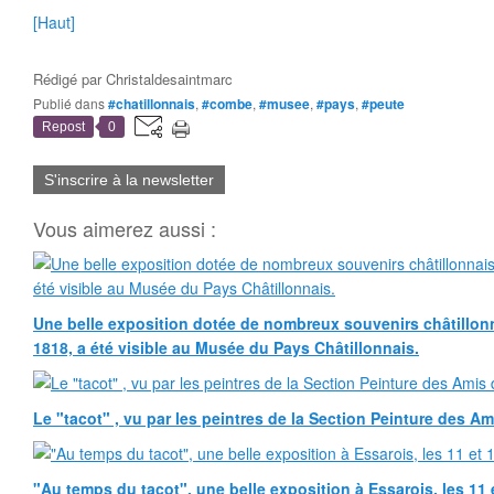
[Haut]
Rédigé par
Christaldesaintmarc
Publié dans
#chatillonnais
,
#combe
,
#musee
,
#pays
,
#peute
Repost
0
S'inscrire à la newsletter
Vous aimerez aussi :
Une belle exposition dotée de nombreux souvenirs châtillonn
1818, a été visible au Musée du Pays Châtillonnais.
Le "tacot" , vu par les peintres de la Section Peinture des Am
"Au temps du tacot", une belle exposition à Essarois, les 11 