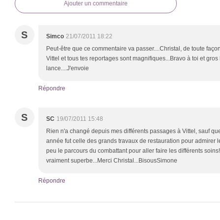
Ajouter un commentaire
S
Simco
21/07/2011 18:22
Peut-être que ce commentaire va passer....Christal, de toute façon t
Vittel et tous tes reportages sont magnifiques...Bravo à toi et gro
lance....J'envoie
Répondre
S
SC
19/07/2011 15:48
Rien n'a changé depuis mes différents passages à Vittel, sauf que 
année fut celle des grands travaux de restauration pour admirer l
peu le parcours du combattant pour aller faire les différents soins!
vraiment superbe...Merci Christal...BisousSimone
Répondre