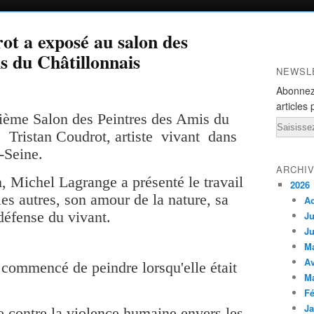
ot a exposé au salon des
s du Châtillonnais
NEWSL
Abonnez
articles 
zième Salon des Peintres des Amis du
Email
e Tristan Coudrot, artiste vivant dans
-Seine.
ARCHI
, Michel Lagrange a présenté le travail
2026
les autres, son amour de la nature, sa
A
défense du vivant.
Ju
Ju
M
Av
 commencé de peindre lorsqu'elle était
M
Fé
Ja
ée contre la violence humaine envers les