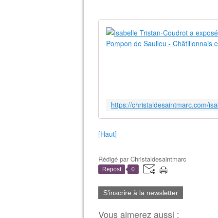
[Haut]
Rédigé par
Christaldesaintmarc
Repost
0
S'inscrire à la newsletter
Vous aimerez aussi :