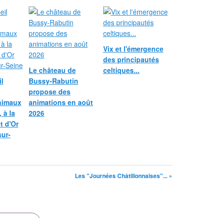
u
d
r
o
t
Vix et l'émergence
h
des principautés
a
Le château de
celtiques...
b
l
Bussy-Rabutin
i
propose des
t
nimaux
animations en août
e
 à la
2026
e
et d'Or
t
t
sur-
r
a
v
a
Les "Journées Châtillonnaises"... »
i
l
l
e