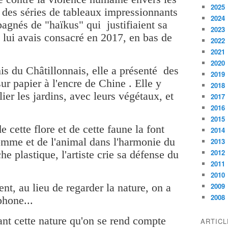
2025
 des séries de tableaux impressionnants
2024
agnés de "haïkus" qui justifiaient sa
2023
je lui avais consacré en 2017, en bas de
2022
2021
2020
s du Châtillonnais, elle a présenté des
2019
sur papier à l'encre de Chine . Elle y
2018
lier les jardins, avec leurs végétaux, et
2017
2016
2015
e cette flore et de cette faune la font
2014
'homme et de l'animal dans l'harmonie du
2013
2012
 plastique, l'artiste crie sa défense du
2011
2010
nt, au lieu de regarder la nature, on a
2009
2008
phone...
vant cette nature qu'on se rend compte
ARTIC