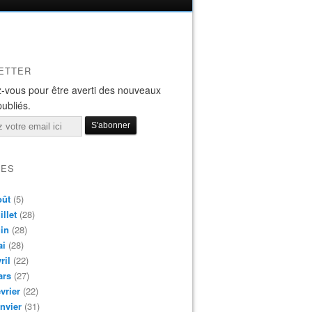
ETTER
-vous pour être averti des nouveaux
publiés.
VES
oût
(5)
illet
(28)
in
(28)
ai
(28)
ril
(22)
ars
(27)
vrier
(22)
nvier
(31)