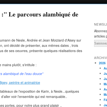
:" Le parcours alambiqué de
NEWSL
Abonnez
articles 
Neumann de Nesle, Andrée et Jean Moiziard d'Aisey sur
Email
, ont décidé de présenter, aux mêmes dates , trois
lus de ses oeuvres, présente quelques réalisations des
ARCHI
2026
mains plutôt, s'intitule :
A
rs alambiqué de l'eau douce"
Ju
Ju
M
Av
tableaux de l'exposition de Karin, à Nesle...quelques
M
'aller voir l'ensemble qui est remarquable..
Fé
Ja
s portes, pour notre plus grand plaisir ..