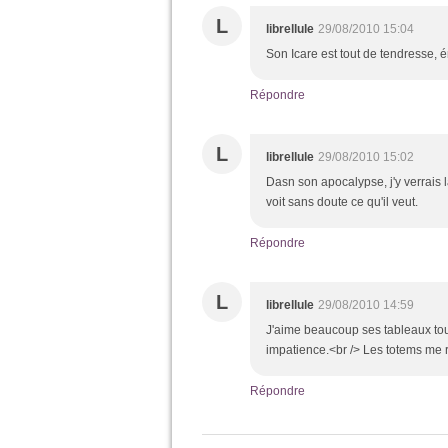
L
librellule
29/08/2010 15:04
Son Icare est tout de tendresse, 
Répondre
L
librellule
29/08/2010 15:02
Dasn son apocalypse, j'y verrais
voit sans doute ce qu'il veut.
Répondre
L
librellule
29/08/2010 14:59
J'aime beaucoup ses tableaux tout
impatience.<br /> Les totems me 
Répondre