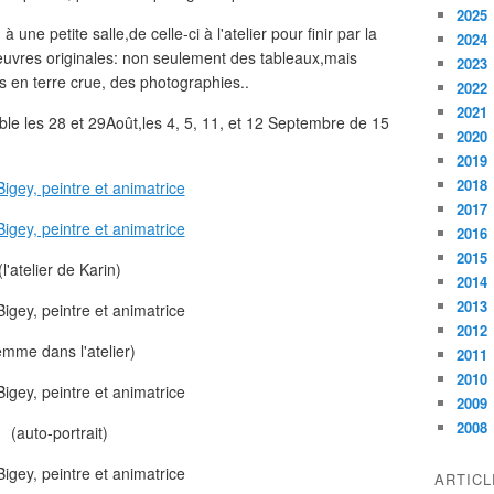
2025
une petite salle,de celle-ci à l'atelier pour finir par la
2024
euvres originales: non seulement des tableaux,mais
2023
es en terre crue, des photographies..
2022
2021
ble les 28 et 29Août,les 4, 5, 11, et 12 Septembre de 15
2020
2019
2018
2017
2016
2015
(l'atelier de Karin)
2014
2013
2012
emme dans l'atelier)
2011
2010
2009
2008
(auto-portrait)
ARTIC