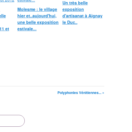
Un très belle
u
Molesme : le village
exposition
lle
hier et..aujourd'hui,
d'artisanat à Aignay
une belle exposition
le Duc..
11 et
estivale...
Polyphonies Vénitiennes... »