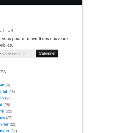
ETTER
-vous pour être averti des nouveaux
publiés.
VES
oût
(4)
illet
(28)
in
(28)
ai
(28)
ril
(22)
ars
(27)
vrier
(22)
nvier
(31)