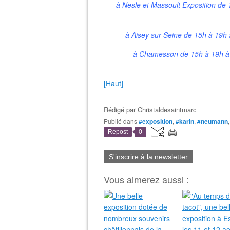
à Nesle et Massoult Exposition de 
à Aisey sur Seine de 15h à 19h 
à Chamesson de 15h à 19h à l
[Haut]
Rédigé par
Christaldesaintmarc
Publié dans
#exposition
,
#karin
,
#neumann
Repost
0
S'inscrire à la newsletter
Vous aimerez aussi :