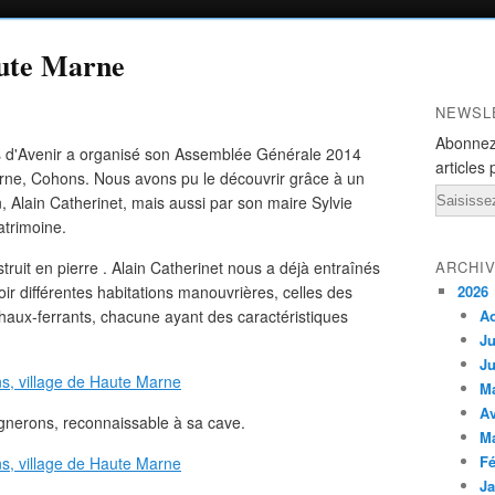
aute Marne
NEWSL
Abonnez
es d'Avenir a organisé son Assemblée Générale 2014
articles 
rne, Cohons. Nous avons pu le découvrir grâce à un
Email
n, Alain Catherinet, mais aussi par son maire Sylvie
atrimoine.
ruit en pierre . Alain Catherinet nous a déjà entraînés
ARCHI
ir différentes habitations manouvrières, celles des
2026
haux-ferrants, chacune ayant des caractéristiques
A
Ju
Ju
M
Av
gnerons, reconnaissable à sa cave.
M
Fé
Ja