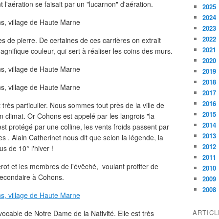
l'aération se faisait par un "lucarnon" d'aération.
2025
2024
2023
2022
 de pierre. De certaines de ces carrières on extrait
2021
nifique couleur, qui sert à réaliser les coins des murs.
2020
2019
2018
2017
2016
 très particulier. Nous sommes tout près de la ville de
2015
n climat. Or Cohons est appelé par les langrois "la
2014
 est protégé par une colline, les vents froids passent par
2013
es . Alain Catherinet nous dit que selon la légende, la
2012
 de 10° l'hiver !
2011
derot et les membres de l'évêché, voulant profiter de
2010
secondaire à Cohons.
2009
2008
ARTIC
ocable de Notre Dame de la Nativité. Elle est très