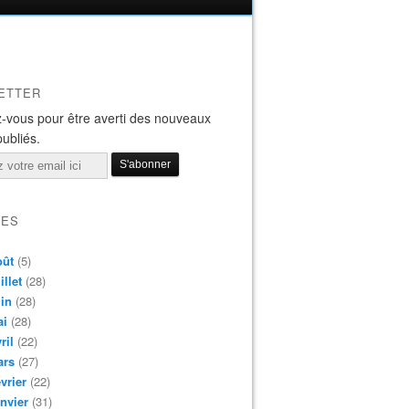
ETTER
-vous pour être averti des nouveaux
publiés.
VES
oût
(5)
illet
(28)
in
(28)
ai
(28)
ril
(22)
ars
(27)
vrier
(22)
nvier
(31)