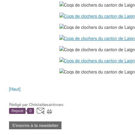
[Haut]
Rédigé par
Christaldesaintmarc
Repost
0
S'inscrire à la newsletter