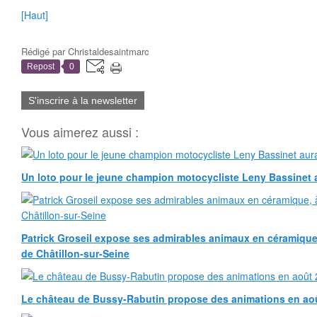
[Haut]
Rédigé par
Christaldesaintmarc
Repost
0
S'inscrire à la newsletter
Vous aimerez aussi :
Un loto pour le jeune champion motocycliste Leny Bassinet au
Patrick Groseil expose ses admirables animaux en céramique, à
de Châtillon-sur-Seine
Le château de Bussy-Rabutin propose des animations en ao