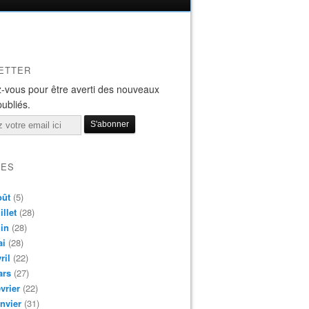
ETTER
-vous pour être averti des nouveaux
publiés.
VES
oût
(5)
illet
(28)
in
(28)
ai
(28)
ril
(22)
ars
(27)
vrier
(22)
nvier
(31)