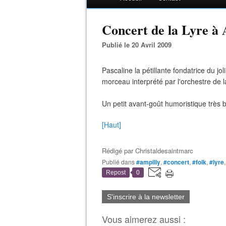
Concert de la Lyre à A
Publié le 20 Avril 2009
Pascaline la pétillante fondatrice du j
morceau interprété par l'orchestre de la
Un petit avant-goût humoristique très b
[Haut]
Rédigé par
Christaldesaintmarc
Publié dans
#ampilly
,
#concert
,
#folk
,
#lyre
Repost
0
S'inscrire à la newsletter
Vous aimerez aussi :