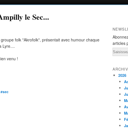
mpilly le Sec...
NEWSL
Abonnez
oli groupe folk "Akrofolk", présentait avec humour chaque
articles 
 Lyre....
Email
ien venu !
ARCHI
2026
A
Ju
,
#sec
Ju
M
Av
M
Fé
Ja