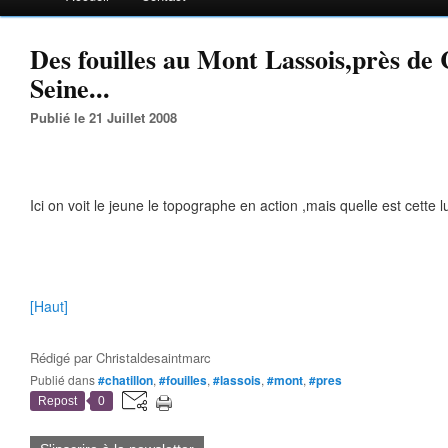
Des fouilles au Mont Lassois,près de 
Seine...
Publié le 21 Juillet 2008
Ici on voit le jeune le topographe en action ,mais quelle est cette 
[Haut]
Rédigé par
Christaldesaintmarc
Publié dans
#chatillon
,
#fouilles
,
#lassois
,
#mont
,
#pres
Repost
0