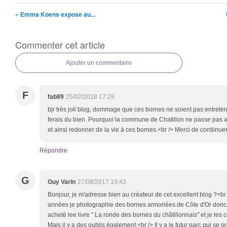
« Emma Koens expose au...
Commenter cet article
Ajouter un commentaire
F
fab89
25/02/2018 17:29
bjr très joli blog, dommage que ces bornes ne soient pas entreten
ferais du bien. Pourquoi la commune de Chatillon ne passe pas 
et ainsi redonner de la vie à ces bornes.<br /> Merci de contiinu
Répondre
G
Guy Varin
27/08/2017 19:43
Bonjour, je m'adresse bien au créateur de cet excellent blog ?<br 
années je photographie des bornes armoriées de Côte d'Or donc du
acheté lee livre " La ronde des bornes du châtillonnais" et je les 
Mais il y a des oublis également.<br /> Il y a le futur parc qui se p