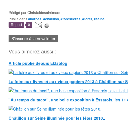
Rédigé par
Christaldesaintmarc
Publié dans
#bornes
,
#chatillon
,
#forestieres
,
#foret
,
#seine
Repost
0
S'inscrire à la newsletter
Vous aimerez aussi :
Article publié depuis Eklablog
La foire aux livres et aux vieux papiers 2013 à Châtillon sur 
"Au temps du tacot", une belle exposition à Essarois, les 11 
Châtillon sur Seine illuminée pour les fêtes 2010..