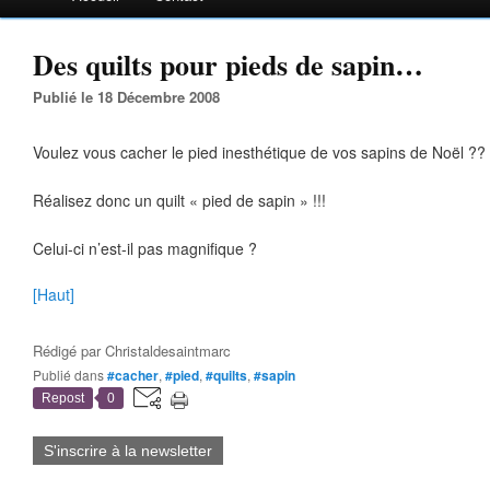
Des quilts pour pieds de sapin…
Publié le 18 Décembre 2008
Voulez vous cacher le pied inesthétique de vos sapins de Noël ??
Réalisez donc un quilt « pied de sapin » !!!
Celui-ci n’est-il pas magnifique ?
[Haut]
Rédigé par
Christaldesaintmarc
Publié dans
#cacher
,
#pied
,
#quilts
,
#sapin
Repost
0
S'inscrire à la newsletter