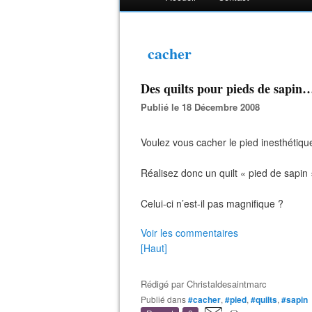
cacher
Des quilts pour pieds de sapin
Publié le 18 Décembre 2008
Voulez vous cacher le pied inesthétiqu
Réalisez donc un quilt « pied de sapin »
Celui-ci n’est-il pas magnifique ?
Voir les commentaires
[Haut]
Rédigé par
Christaldesaintmarc
Publié dans
#cacher
,
#pied
,
#quilts
,
#sapin