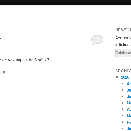
NEWSL
…
Abonnez
…
articles 
Email
e de vos sapins de Noël ??
ARCHI
 !!!
2026
A
Ju
Ju
M
Av
M
Fé
Ja