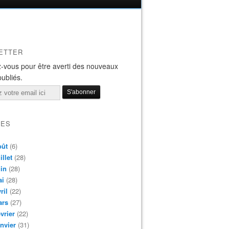
ETTER
-vous pour être averti des nouveaux
publiés.
VES
oût
(6)
illet
(28)
in
(28)
ai
(28)
ril
(22)
ars
(27)
vrier
(22)
nvier
(31)