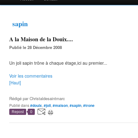
sapin
A la Maison de la Douix....
Publié le 28 Décembre 2008
Un joli sapin trône à chaque étage,ici au premier...
Voir les commentaires
[Haut]
Rédigé par
Christaldesaintmarc
Publié dans
#douix
,
#joli
,
#maison
,
#sapin
,
#trone
Repost
0