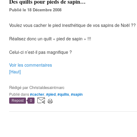
Des quilts pour pieds de sapin…
Publié le 18 Décembre 2008
Voulez vous cacher le pied inesthétique de vos sapins de Noël ??
Réalisez donc un quilt « pied de sapin » !!!
Celui-ci n’est-il pas magnifique ?
Voir les commentaires
[Haut]
Rédigé par
Christaldesaintmarc
Publié dans
#cacher
,
#pied
,
#quilts
,
#sapin
Repost
0