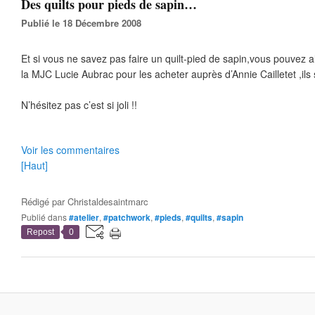
Des quilts pour pieds de sapin…
Publié le 18 Décembre 2008
Et si vous ne savez pas faire un quilt-pied de sapin,vous pouvez al
la MJC Lucie Aubrac pour les acheter auprès d’Annie Cailletet ,il
N’hésitez pas c’est si joli !!
Voir les commentaires
[Haut]
Rédigé par
Christaldesaintmarc
Publié dans
#atelier
,
#patchwork
,
#pieds
,
#quilts
,
#sapin
Repost
0