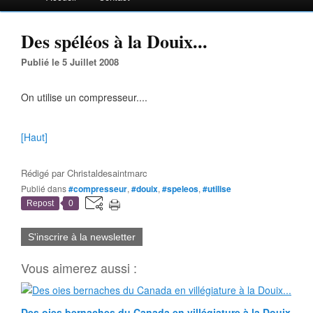
Des spéléos à la Douix...
Publié le 5 Juillet 2008
On utilise un compresseur....
[Haut]
Rédigé par
Christaldesaintmarc
Publié dans
#compresseur
,
#douix
,
#speleos
,
#utilise
Repost
0
S'inscrire à la newsletter
Vous aimerez aussi :
Des oies bernaches du Canada en villégiature à la Douix...