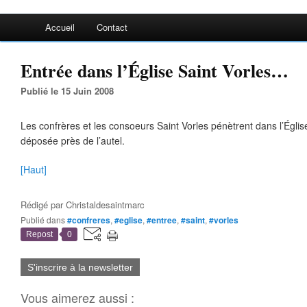
Accueil
Contact
Entrée dans l’Église Saint Vorles…
Publié le 15 Juin 2008
Les confrères et les consoeurs Saint Vorles pénètrent dans l’Églis
déposée près de l’autel.
[Haut]
Rédigé par
Christaldesaintmarc
Publié dans
#confreres
,
#eglise
,
#entree
,
#saint
,
#vorles
Repost
0
S'inscrire à la newsletter
Vous aimerez aussi :