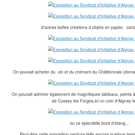
d'autres belles créations d objets en papier, carto
On pouvait acheter du vin et du crémant du Châtilonnais (dom
On pouvait admirer également de magnifiques tableaux, peints à 
de Cussey les Forges,ici un coin d'Aignay l
ou ce splendide bord d'étang...
Peut-être cette exposition perdure-telle encore quelque temp