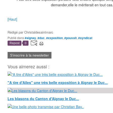
demander,elle le mériterait en tout cas.
[Haut]
Rédigé par
Christaldesaintmarc
Publié dans
#aignay
,
#duc
,
#exposition
,
#pouvait
,
#syndicat
Repost
0
S'inscrire à la newsletter
Vous aimerez aussi :
"A tire d'Ailes" une très belle exposition à Aignay le Duc...
Les blasons du Canton d'Aignay le Duc...