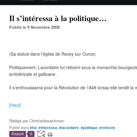
Il s’intéressa à la politique…
Publié le 9 Novembre 2008
(Sa statue dans l’église de Recey sur Ource)
Politiquement, Lacordaire fut réticent sous la monarchie bourgeois
anticléricale et gallicane .
Il s’enthousiasma pour la Révolution de 1848 lorsqu'elle tendit la m
[Haut]
Rédigé par
Christaldesaintmarc
Publié dans
#fut
,
#interessa
,
#lacordaire
,
#politique
,
#reticent
Repost
0