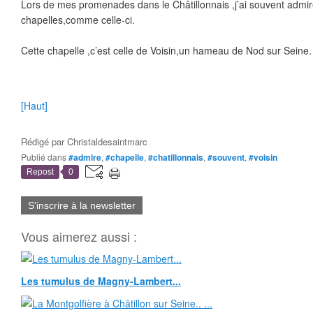
Lors de mes promenades dans le Châtillonnais ,j’ai souvent admir
chapelles,comme celle-ci.
Cette chapelle ,c’est celle de Voisin,un hameau de Nod sur Sein
[Haut]
Rédigé par
Christaldesaintmarc
Publié dans
#admire
,
#chapelle
,
#chatillonnais
,
#souvent
,
#voisin
Repost
0
S'inscrire à la newsletter
Vous aimerez aussi :
Les tumulus de Magny-Lambert...