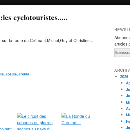
es cyclotouristes.....
NEWSL
Abonnez
r sur la route du Crémant:Michel,Guy et Christine...
articles 
Email
ARCHI
lte
,
#petite
,
#route
2026
A
Ju
Ju
M
Av
M
Fé
Ja