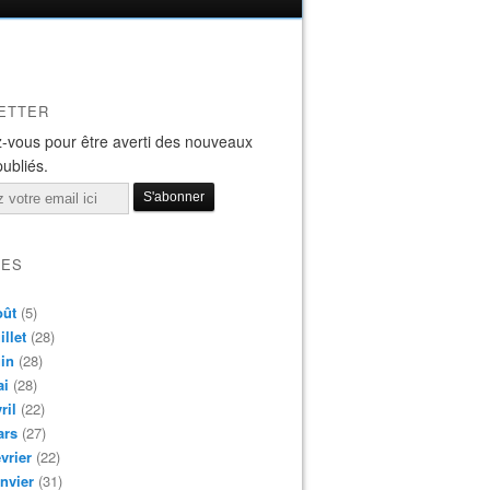
ETTER
-vous pour être averti des nouveaux
publiés.
VES
oût
(5)
illet
(28)
in
(28)
ai
(28)
ril
(22)
ars
(27)
vrier
(22)
nvier
(31)