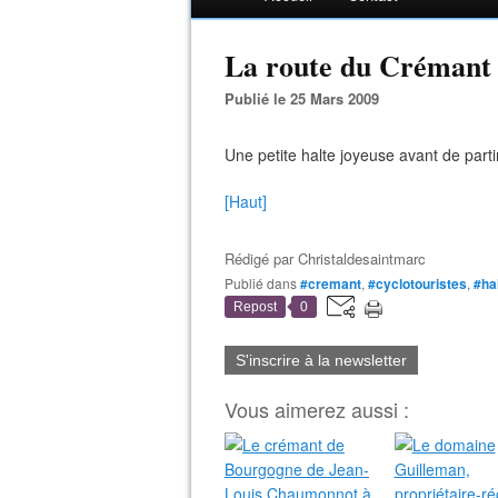
La route du Crémant :l
Publié le 25 Mars 2009
Une petite halte joyeuse avant de parti
[Haut]
Rédigé par
Christaldesaintmarc
Publié dans
#cremant
,
#cyclotouristes
,
#ha
Repost
0
S'inscrire à la newsletter
Vous aimerez aussi :