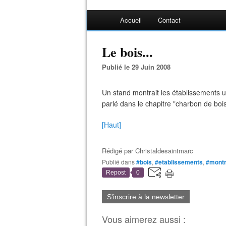
Accueil
Contact
Le bois...
Publié le 29 Juin 2008
Un stand montrait les établissements util
parlé dans le chapitre "charbon de bois"
[Haut]
Rédigé par
Christaldesaintmarc
Publié dans
#bois
,
#etablissements
,
#montr
Repost
0
S'inscrire à la newsletter
Vous aimerez aussi :