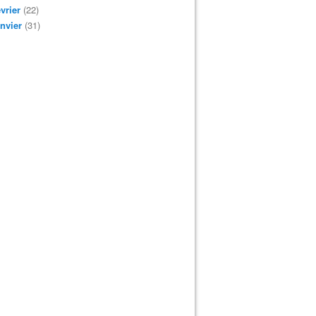
vrier
(22)
nvier
(31)