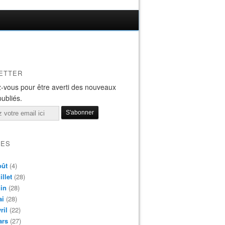
ETTER
-vous pour être averti des nouveaux
publiés.
VES
oût
(4)
illet
(28)
in
(28)
ai
(28)
ril
(22)
ars
(27)