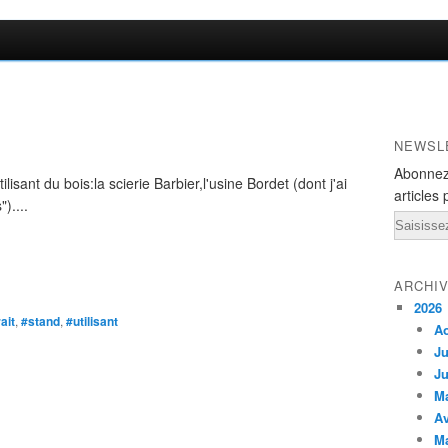
NEWSL
Abonnez
isant du bois:la scierie Barbier,l'usine Bordet (dont j'ai
articles 
)....
Email
ARCHI
2026
ait
,
#stand
,
#utilisant
A
Ju
Ju
M
Av
M