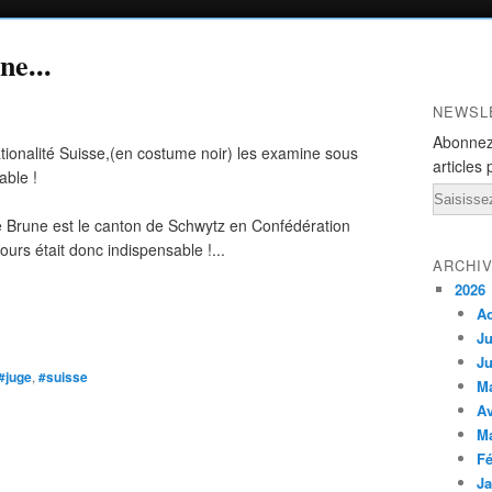
ne...
NEWSL
Abonnez
tionalité Suisse,(en costume noir) les examine sous
articles 
able !
Email
re Brune est le canton de Schwytz en Confédération
urs était donc indispensable !...
ARCHI
2026
A
Ju
Ju
#juge
,
#suisse
M
Av
M
Fé
Ja