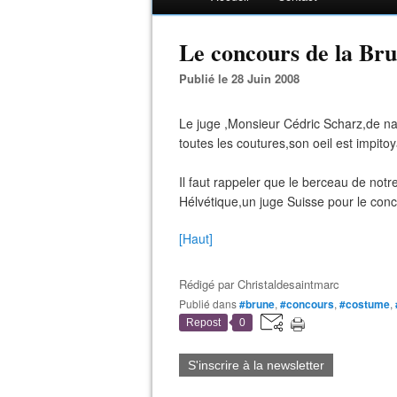
Le concours de la Bru
Publié le 28 Juin 2008
Le juge ,Monsieur Cédric Scharz,de na
toutes les coutures,son oeil est impitoy
Il faut rappeler que le berceau de not
Hélvétique,un juge Suisse pour le conco
[Haut]
Rédigé par
Christaldesaintmarc
Publié dans
#brune
,
#concours
,
#costume
,
Repost
0
S'inscrire à la newsletter