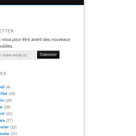
ETTER
-vous pour être averti des nouveaux
publiés.
VES
oût
(4)
illet
(28)
in
(28)
ai
(28)
ril
(22)
ars
(27)
vrier
(22)
nvier
(31)