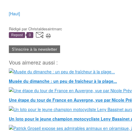
[Haut]
Rédigé par
Christaldesaintmarc
Repost
0
S'inscrire à la newsletter
Vous aimerez aussi :
Musée du dimanche : un peu de fraîcheur à la plage...
Une étape du tour de France en Auvergne, vue par Nicole Pr
Un loto pour le jeune champion motocycliste Leny Bassinet au