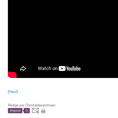
[Haut]
Rédigé par
Christaldesaintmarc
Repost
0